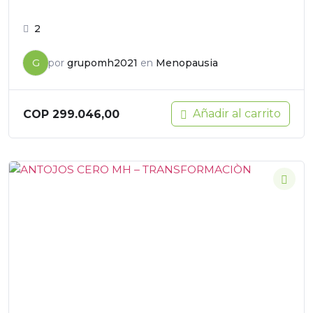
2
G
por
grupomh2021
en
Menopausia
Añadir al carrito
COP
299.046,00