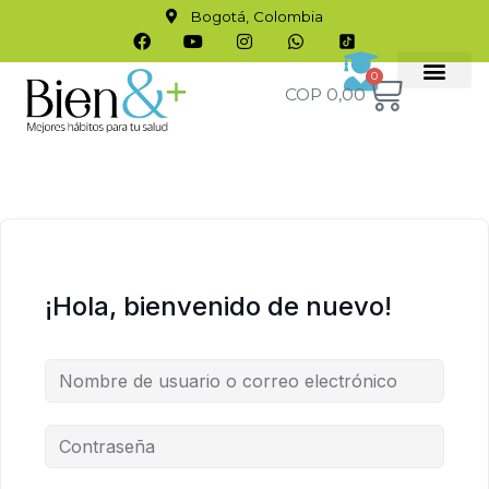
Bogotá, Colombia
0
COP
0,00
Quienes Somos
Antojos Cero MH
¡Hola, bienvenido de nuevo!