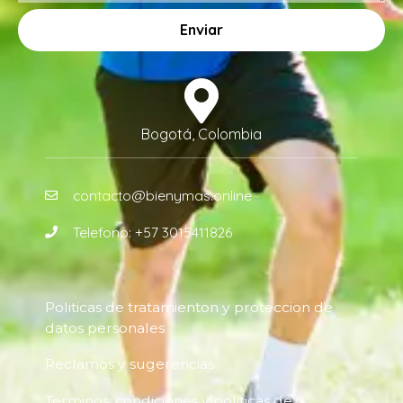
Enviar
Bogotá, Colombia
contacto@bienymas.online
Telefono: +57 3015411826
Politicas de tratamienton y proteccion de
datos personales
Reclamos y sugerencias
Terminos, condiciones y politicas de