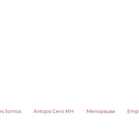
es Somos
Antojos Cero MH
Menopausia
Empr